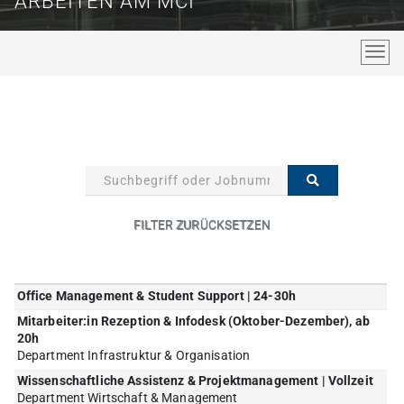
ARBEITEN AM MCI
Navig
SUCHBEGRIFF ODER JOBNUMME
STELLEN FIND
FILTER ZURÜCKSETZEN
OFFENE
ORT
Office Management & Student Support | 24-30h
STELLEN
Mitarbeiter:in Rezeption & Infodesk (Oktober-Dezember), ab
20h
Department Infrastruktur & Organisation
Wissenschaftliche Assistenz & Projektmanagement | Vollzeit
Department Wirtschaft & Management