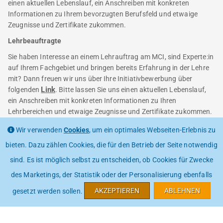
einen aktuellen Lebenslauf, ein Anschreiben mit konkreten
Informationen zu Ihrem bevorzugten Berufsfeld und etwaige
Zeugnisse und Zertifikate zukommen.
Lehrbeauftragte
Sie haben Interesse an einem Lehrauftrag am MCI, sind Experte:in
auf Ihrem Fachgebiet und bringen bereits Erfahrung in der Lehre
mit? Dann freuen wir uns über Ihre Initiativbewerbung über
Link
folgenden
. Bitte lassen Sie uns einen aktuellen Lebenslauf,
ein Anschreiben mit konkreten Informationen zu Ihren
Lehrbereichen und etwaige Zeugnisse und Zertifikate zukommen.
Gerne können Sie sich auch vorab über unser Studienangebot
Wir verwenden
Cookies
, um ein optimales Webseiten-Erlebnis zu
informieren und uns mitteilen, welche Studiengänge von
besonderem Interesse für Sie wären.
bieten. Dazu zählen Cookies, die für den Betrieb der Seite notwendig
sind. Es ist möglich selbst zu entscheiden, ob Cookies für Zwecke
des Marketings, der Statistik oder der Personalisierung ebenfalls
AKZEPTIEREN
ABLEHNEN
gesetzt werden sollen.
KONTAKT